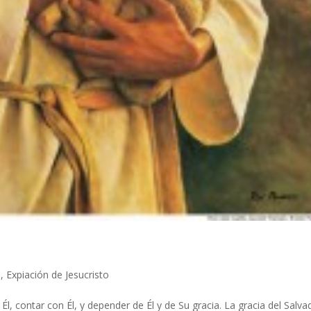
s
,
Expiación de Jesucristo
l, contar con Él, y depender de Él y de Su gracia. La gracia del Salva