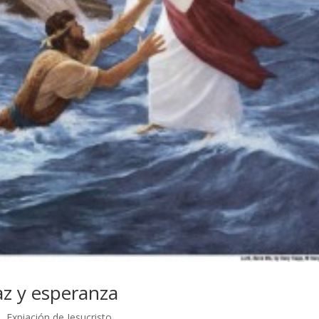
az y esperanza
s
,
Expiación de Jesucristo