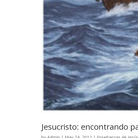
Jesucristo: encontrando p
by
Admin
|
May 24, 2012
|
Enseñanzas de Jesú