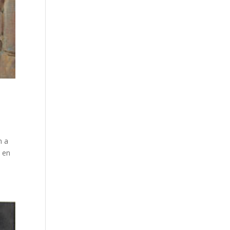
n a
e en