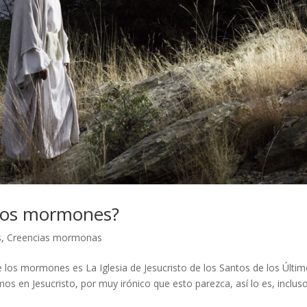
 los mormones?
s
,
Creencias mormonas
e los mormones es La Iglesia de Jesucristo de los Santos de los Últi
 en Jesucristo, por muy irónico que esto parezca, así lo es, inclus