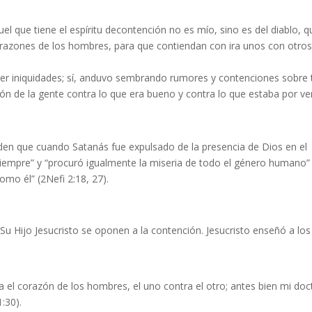
l que tiene el espíritu decontención no es mío, sino es del diablo, q
s corazones de los hombres, para que contiendan con ira unos con otros
er iniquidades; sí, anduvo sembrando rumores y contenciones sobre
razón de la gente contra lo que era bueno y contra lo que estaba por ve
nden que cuando Satanás fue expulsado de la presencia de Dios en el
siempre” y “procuró igualmente la miseria de todo el género humano” 
mo él” (2Nefi 2:18, 27).
 Hijo Jesucristo se oponen a la contención. Jesucristo enseñó a los
ra el corazón de los hombres, el uno contra el otro; antes bien mi doc
:30).