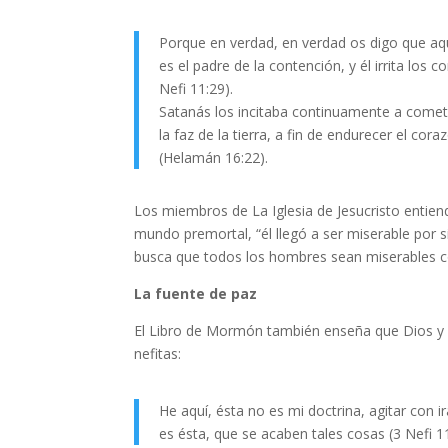
Porque en verdad, en verdad os digo que aque
es el padre de la contención, y él irrita lo
Nefi 11:29).
Satanás los incitaba continuamente a comet
la faz de la tierra, a fin de endurecer el co
(Helamán 16:22).
Los miembros de La Iglesia de Jesucristo entie
mundo premortal, “él llegó a ser miserable por 
busca que todos los hombres sean miserables co
La fuente de paz
El Libro de Mormón también enseña que Dios y Su
nefitas:
He aquí, ésta no es mi doctrina, agitar con i
es ésta, que se acaben tales cosas (3 Nefi 11