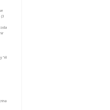
ue
 (3
 toda
nir
y “él
trina