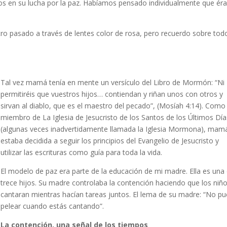
os en su lucha por la paz. Habíamos pensado individualmente que é
ro pasado a través de lentes color de rosa, pero recuerdo sobre todo
Tal vez mamá tenía en mente un versículo del Libro de Mormón: “Ni
permitiréis que vuestros hijos… contiendan y riñan unos con otros y
sirvan al diablo, que es el maestro del pecado”, (Mosíah 4:14). Como
miembro de La Iglesia de Jesucristo de los Santos de los Últimos Día
(algunas veces inadvertidamente llamada la Iglesia Mormona), mam
estaba decidida a seguir los principios del Evangelio de Jesucristo y
utilizar las escrituras como guía para toda la vida.
El modelo de paz era parte de la educación de mi madre. Ella es una
trece hijos. Su madre controlaba la contención haciendo que los niñ
cantaran mientras hacían tareas juntos. El lema de su madre: “No p
pelear cuando estás cantando”.
La contención, una señal de los tiempos