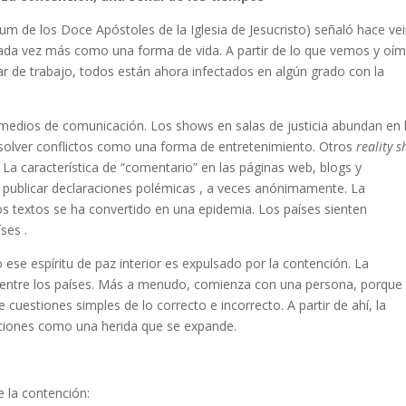
um de los Doce Apóstoles de la Iglesia de Jesucristo) señaló hace ve
cada vez más como una forma de vida. A partir de lo que vemos y oí
ar de trabajo, todos están ahora infectados en algún grado con la
s medios de comunicación. Los shows en salas de justicia abundan en 
esolver conflictos como una forma de entretenimiento. Otros
reality 
La característica de “comentario” en las páginas web, blogs y
s publicar declaraciones polémicas , a veces anónimamente. La
 los textos se ha convertido en una epidemia. Los países sienten
ses .
o ese espíritu de paz interior es expulsado por la contención. La
entre los países. Más a menudo, comienza con una persona, porque
stiones simples de lo correcto e incorrecto. A partir de ahí, la
naciones como una herida que se expande.
 la contención: