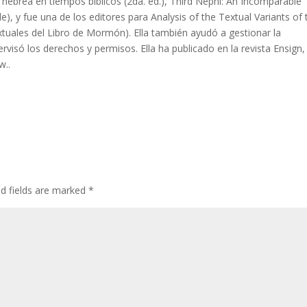
ey hebrea en tiempos bíblicos (2da. ed.), Third Nephi: An Incomparable
e), y fue una de los editores para Analysis of the Textual Variants of 
tuales del Libro de Mormón). Ella también ayudó a gestionar la
ervisó los derechos y permisos. Ella ha publicado en la revista Ensign, 
w..
ed fields are marked
*