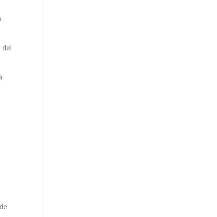
ó
 del
a
 de