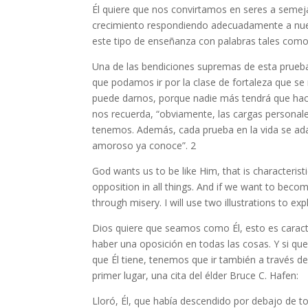
Él quiere que nos convirtamos en seres a semeja
crecimiento respondiendo adecuadamente a nues
este tipo de enseñanza con palabras tales como
Una de las bendiciones supremas de esta prueba
que podamos ir por la clase de fortaleza que se
puede darnos, porque nadie más tendrá que ha
nos recuerda, “obviamente, las cargas personale
tenemos. Además, cada prueba en la vida se adap
amoroso ya conoce”. 2
God wants us to be like Him, that is characteris
opposition in all things. And if we want to becom
through misery. I will use two illustrations to ex
Dios quiere que seamos como Él, esto es caract
haber una oposición en todas las cosas. Y si que
que Él tiene, tenemos que ir también a través de l
primer lugar, una cita del élder Bruce C. Hafen:
Lloró, Él, que había descendido por debajo de to