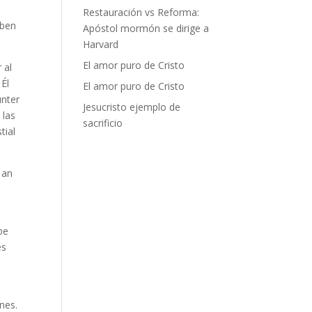
Restauración vs Reforma:
iben
Apóstol mormón se dirige a
Harvard
El amor puro de Cristo
 al
 Él
El amor puro de Cristo
unter
Jesucristo ejemplo de
 las
sacrificio
tial
 an
be
es
nes.