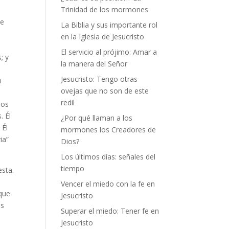
Trinidad de los mormones
de
La Biblia y sus importante rol
en la Iglesia de Jesucristo
El servicio al prójimo: Amar a
; y
la manera del Señor
Jesucristo: Tengo otras
n
ovejas que no son de este
redil
mos
. Él
¿Por qué llaman a los
 Él
mormones los Creadores de
ia”
Dios?
Los últimos días: señales del
tiempo
esta.
Vencer el miedo con la fe en
 que
Jesucristo
es
Superar el miedo: Tener fe en
Jesucristo