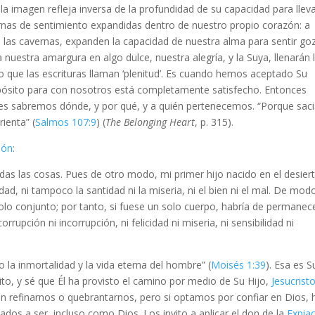
la imagen refleja inversa de la profundidad de su capacidad para llev
nas de sentimiento expandidas dentro de nuestro propio corazón: a
an las cavernas, expanden la capacidad de nuestra alma para sentir go
nuestra amargura en algo dulce, nuestra alegría, y la Suya, llenarán 
que las escrituras llaman ‘plenitud’. Es cuando hemos aceptado Su
pósito para con nosotros está completamente satisfecho. Entonces
s sabremos dónde, y por qué, y a quién pertenecemos. “Porque saci
ienta” (
Salmos 107:9
) (
The Belonging Heart
, p. 315).
món
:
as las cosas. Pues de otro modo, mi primer hijo nacido en el desier
uidad, ni tampoco la santidad ni la miseria, ni el bien ni el mal. De mod
lo conjunto; por tanto, si fuese un solo cuerpo, habría de permanec
rupción ni incorrupción, ni felicidad ni miseria, ni sensibilidad ni
o la inmortalidad y la vida eterna del hombre” (
Moisés 1:39
). Esa es S
o, y sé que Él ha provisto el camino por medio de Su Hijo,
Jesucrist
n refinarnos o quebrantarnos, pero si optamos por confiar en Dios, 
dos a ser, incluso como Dios. Los invito a aplicar el don de la
Expia