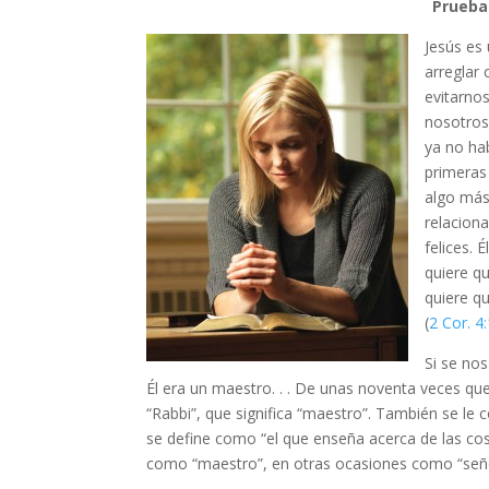
Prueba
Jesús es
arreglar
evitarnos
nosotros 
ya no ha
primeras
algo más 
relacion
felices.
quiere q
quiere q
(
2 Cor. 4
Si se no
Él era un maestro. . . De unas noventa veces qu
“Rabbi”, que significa “maestro”. También se le
se define como “el que enseña acerca de las cos
como “maestro”, en otras ocasiones como “seño