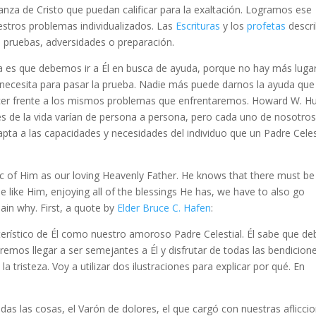
nza de Cristo que puedan calificar para la exaltación. Logramos ese
tros problemas individualizados. Las
Escrituras
y los
profetas
descr
 pruebas, adversidades o preparación.
 es que debemos ir a Él en busca de ayuda, porque no hay más lugar
 necesita para pasar la prueba. Nadie más puede darnos la ayuda que
cer frente a los mismos problemas que enfrentaremos. Howard W. H
s de la vida varían de persona a persona, pero cada uno de nosotros
ta a las capacidades y necesidades del individuo que un Padre Celes
tic of Him as our loving Heavenly Father. He knows that there must be
e like Him, enjoying all of the blessings He has, we have to also go
plain why. First, a quote by
Elder Bruce C. Hafen
:
erístico de Él como nuestro amoroso Padre Celestial. Él sabe que de
remos llegar a ser semejantes a Él y disfrutar de todas las bendicion
a tristeza. Voy a utilizar dos ilustraciones para explicar por qué. En
das las cosas, el Varón de dolores, el que cargó con nuestras afliccio