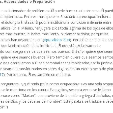
s, Adversidades o Preparación
 un solucionador de problemas. Él puede hacer cualquier cosa. Él pue
 cualquier cosa. Pero es más que eso. Si su única preocupación fuera
 el dolor y la tristeza, Él podría instituir una condición milenaria entre
ahora. En el Milenio, “enjugará Dios toda lágrima de los ojos de ellos
brá más muerte, ni habrá más llanto, ni clamor ni dolor, porque las
 cosas han dejado de ser” (
Apocalipsis 21:4
). Pero Él tiene que ver co
que la eliminación de la infelicidad. Él no está exclusivamente
ado con asegurarse de que seamos buenos. El Señor quiere que sea
 Él quiere que seamos buenos.
Pero también quiere que seamos santos
ue nos acerquemos a Él con personalidades moldeadas por la justicia.
ue seamos transformados en seres dignos de “un eterno peso de glor
:17
). Por lo tanto, Él es también un maestro.
s preguntara, “¿qué tenía Jesús como ocupación?” Hay una sola respu
e se le menciona en los cuatro Evangelios, sesenta veces se le llama
 conoce como “Master”, que proviene de la palabra griega didaskalos,
as de Dios y los deberes del hombre”. Esta palabra se traduce a vec
r”. 1