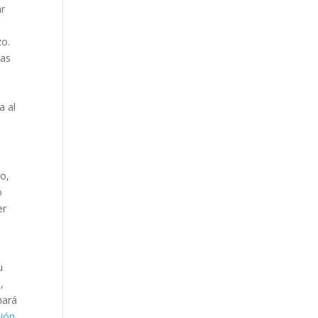
ar
zo.
las
a al
to,
o
er
u
o
,
hará
ción