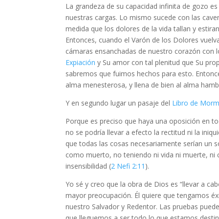
La grandeza de su capacidad infinita de gozo es 
nuestras cargas. Lo mismo sucede con las caver
medida que los dolores de la vida tallan y estir
Entonces, cuando el Varón de los Dolores vuelva 
cámaras ensanchadas de nuestro corazón con lo 
Expiación
y Su amor con tal plenitud que Su pro
sabremos que fuimos hechos para esto. Entonce
alma menesterosa, y llena de bien al alma hambr
Y en segundo lugar un pasaje del
Libro de Mor
Porque es preciso que haya una oposición en tod
no se podría llevar a efecto la rectitud ni la iniq
que todas las cosas necesariamente serían un so
como muerto, no teniendo ni vida ni muerte, ni cor
insensibilidad (
2 Nefi 2:11
).
Yo sé y creo que la obra de Dios es “llevar a cab
mayor preocupación. Él quiere que tengamos éxit
nuestro Salvador y Redentor. Las pruebas puede
que lleguemos a ser todo lo que estamos destina