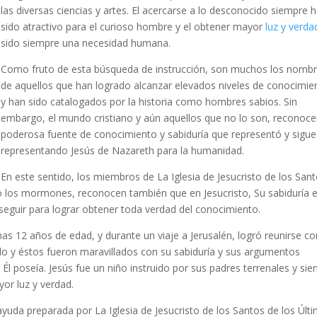
las diversas ciencias y artes. El acercarse a lo desconocido siempre 
sido atractivo para el curioso hombre y el obtener mayor
luz y verda
sido siempre una necesidad humana.
Como fruto de esta búsqueda de instrucción, son muchos los nomb
de aquellos que han logrado alcanzar elevados niveles de conocimie
y han sido catalogados por la historia como hombres sabios. Sin
embargo, el mundo cristiano y aún aquellos que no lo son, reconoce
poderosa fuente de conocimiento y sabiduría que representó y sigue
representando Jesús de Nazareth para la humanidad.
En este sentido, los miembros de La Iglesia de Jesucristo de los San
 los mormones, reconocen también que en Jesucristo, Su sabiduría 
a seguir para lograr obtener toda verdad del conocimiento.
nas 12 años de edad, y durante un viaje a Jerusalén, logró reunirse co
lo y éstos fueron maravillados con su sabiduría y sus argumentos
 Él poseía. Jesús fue un niño instruido por sus padres terrenales y si
or luz y verdad.
yuda preparada por La Iglesia de Jesucristo de los Santos de los Últ