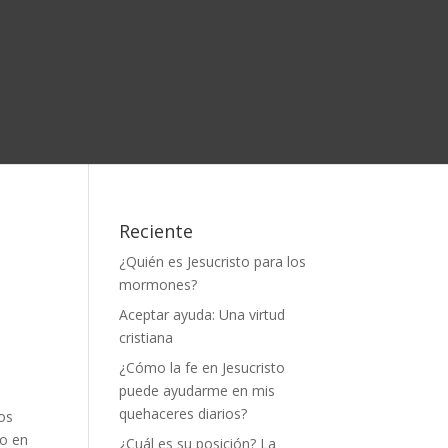
Reciente
¿Quién es Jesucristo para los
mormones?
Aceptar ayuda: Una virtud
cristiana
¿Cómo la fe en Jesucristo
puede ayudarme en mis
quehaceres diarios?
os
to en
¿Cuál es su posición? La