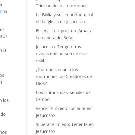
ha
Trinidad de los mormones
d
ha
La Biblia y sus importante rol
en la Iglesia de Jesucristo
res
El servicio al prójimo: Amar a
ntos
la manera del Señor
Jesucristo: Tengo otras
n la
ovejas que no son de este
redil
¿Por qué llaman a los
tos
mormones los Creadores de
es
Dios?
Los últimos días: señales del
tiempo
n los
Vencer el miedo con la fe en
endo
Jesucristo
Superar el miedo: Tener fe en
Jesucristo
imos