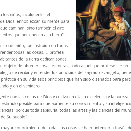
 los niños, incúlquenles el
 de Dios; ennoblezcan su mente para
que caminan, sino también el aire
entos que pertenecen a la tierra”.
isto de niño, fue instruido en todas
ender todas las cosas. El profeta
bitantes de la tierra dedican todas
on objeto de obtener cosas efímeras, todo aquel que profese ser un
legio de recibir y entender los principios del sagrado Evangelio, tiene
n práctica en su vida esos principios que han sido diseñados para perd
ndo y en el venidero.
 gente con las cosas de Dios y cultiva en ella la excelencia y la pureza
 estímulo posible para que aumente su conocimiento y su inteligenci
ciencias, porque toda sabiduría, todas las artes y las ciencias del mu
 de Su pueblo”.
 el mayor conocimiento de todas las cosas se ha mantenido a través d