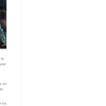
 la
urar
a, en
ndo
e los